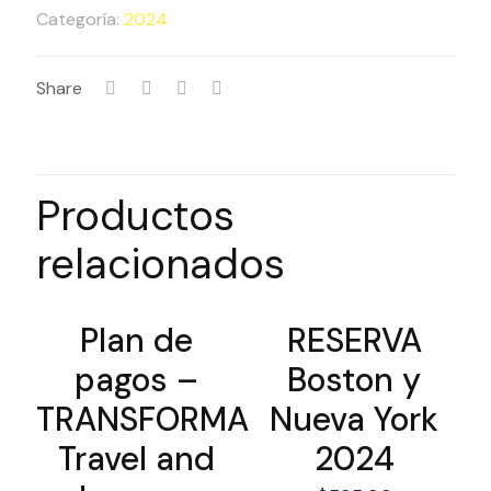
TRANSFORMA
Categoría:
2024
Travel
and
Share
Learn
-
ETBU
y
Productos
NASA
2024
relacionados
Plan de
RESERVA
pagos –
Boston y
TRANSFORMA
Nueva York
Travel and
2024