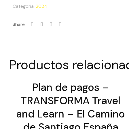
-
Categoría:
2024
TRANSFORMA
Travel
Share
and
Learn
-
Tierra
Productos relaciona
Santa
Israel
2024
Plan de pagos –
TRANSFORMA Travel
and Learn – El Camino
de Santiago España