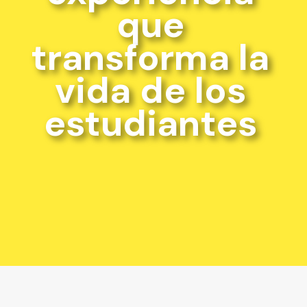
que
transforma la
vida de los
estudiantes