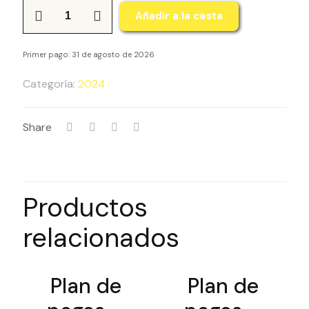
Cantidad
Añadir a la cesta
Plan
de
Primer pago: 31 de agosto de 2026
pagos
-
Categoría:
2024
ETBU
y
Share
NASA
2024
-
Agosto
Productos
relacionados
Plan de
Plan de