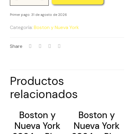
Boston
y
Primer pago: 31 de agosto de 2026
Nueva
York
Categoría:
Boston y Nueva York
2024
-
Share
Plan
de
pagos
-
Productos
Abril
relacionados
Boston y
Boston y
Nueva York
Nueva York